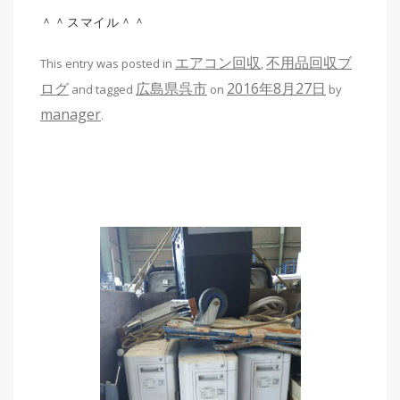
＾＾スマイル＾＾
エアコン回収
不用品回収ブ
This entry was posted in
,
ログ
広島県呉市
2016年8月27日
and tagged
on
by
manager
.