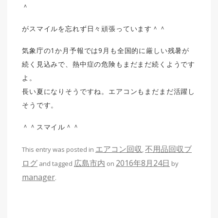
＾
がスマイルを忘れず日々頑張っています＾＾
気象庁の1か月予報では9月も全国的に厳しい残暑が
続く見込みで、熱中症の危険もまだまだ続くようです
よ。
長い夏になりそうですね。エアコンもまだまだ活躍し
そうです。
＾＾スマイル＾＾
エアコン回収
不用品回収ブ
This entry was posted in
,
ログ
広島市内
2016年8月24日
and tagged
on
by
manager
.