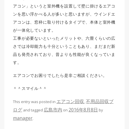
アコン」というと室外機を設置して壁に掛けるエアコ
ンを思い浮かべる人が多いと思いますが、ウインドエ
アコンは、窓枠に取り付けるタイプで、本体と室外機
が一体化しています。
工事が必要ないといったメリットや、六畳くらいの広
さでは冷却能力も十分ということもあり、まだまだ新
品も発売されており、昔よりも性能が良くなっていま
す。
エアコンでお困りでしたら是非ご相談ください。
＾＾スマイル＾＾
エアコン回収
不用品回収ブ
This entry was posted in
,
ログ
広島市内
2016年8月8日
and tagged
on
by
manager
.