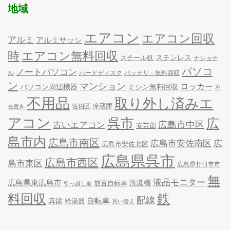
地域
エアコン
エアコン回収
アルミ
アルミサッシ
時
エアコン無料回収
ステンレス
スチール机
ナショナ
パソコ
ノートパソコン
ル
ハードディスク
バッテリ－無料回収
ン
マンション
ロッカー
パソコン周辺機器
ミシン無料回収
不
不用品
取り外し済みエ
冷蔵庫
佐伯区
在置き
アコン
呉市
広
古いエアコン
広島市中区
安芸郡
島市内
広島市南区
広島市安佐南区
広
広島市安佐北区
広島県呉市
広島市西区
島市東区
広島県廿日市市
無
液晶モニター
広島県東広島市
洗濯機
放置自転車
引っ越し前
料回収
鉄
配線
自転車
真鍮
給湯器
買い替え