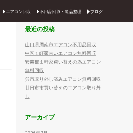
Skip
エアコン回収
不用品回収・遺品整理
ブログ
to
content
最近の投稿
山口県周南市エアコン不用品回収
中区１軒家古いエアコン無料回収
安芸郡１軒家買い替えの為エアコン
無料回収
呉市取り外し済みエアコン無料回収
廿日市市買い替えのエアコン取り外
し
アーカイブ
2026年7月