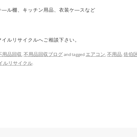
チ―ル棚、キッチン用品、衣装ケ―スなど
マイルリサイクルへご相談下さい。
不用品回収
不用品回収ブログ
エアコン
不用品
佐伯
,
and tagged
,
,
イルリサイクル
.