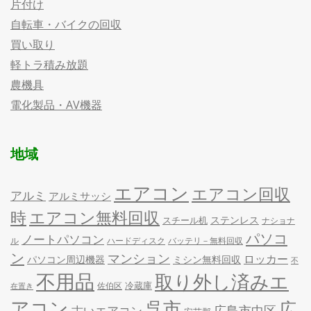
片付け
自転車・バイクの回収
買い取り
軽トラ積み放題
農機具
電化製品・AV機器
地域
エアコン
エアコン回収
アルミ
アルミサッシ
時
エアコン無料回収
ステンレス
スチール机
ナショナ
パソコ
ノートパソコン
ル
ハードディスク
バッテリ－無料回収
ン
マンション
ロッカー
パソコン周辺機器
ミシン無料回収
不
不用品
取り外し済みエ
冷蔵庫
佐伯区
在置き
アコン
呉市
広
古いエアコン
広島市中区