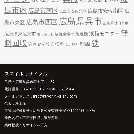
安芸郡
島市内
広島市南区
広島市安佐南区
広
広島市安佐北区
広島県呉市
広島市西区
島市東区
広島県廿日市市
無
液晶モニター
広島県東広島市
洗濯機
放置自転車
引っ越し前
料回収
鉄
配線
自転車
真鍮
給湯器
買い替え
スマイルリサイクル
住所：広島県呉市広大広1-1-52
電話番号：
0823-72-0183
/
090-1685-2964
メールアドレス：info@huyohin-kaishu.com
代表：杉山茂
古物商許可番号：広島県公安委員会 第731111100003号
業務内容：不用品回収、遺品整理
業務提携：リサイクル工房