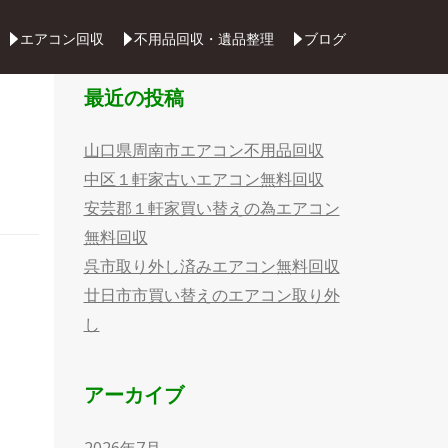
Skip
エアコン回収
不用品回収・遺品整理
ブログ
to
content
最近の投稿
山口県周南市エアコン不用品回収
中区１軒家古いエアコン無料回収
安芸郡１軒家買い替えの為エアコン
無料回収
呉市取り外し済みエアコン無料回収
廿日市市買い替えのエアコン取り外
し
アーカイブ
2026年7月