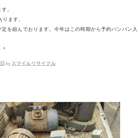
ます。
あります。
予定を組んでおります。今年はこの時期から予約バンバン入
＾＾
0日
スマイルリサイクル
by
.