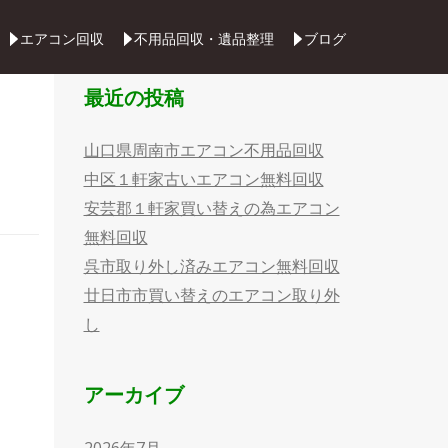
Skip
エアコン回収
不用品回収・遺品整理
ブログ
to
content
最近の投稿
山口県周南市エアコン不用品回収
中区１軒家古いエアコン無料回収
安芸郡１軒家買い替えの為エアコン
無料回収
呉市取り外し済みエアコン無料回収
廿日市市買い替えのエアコン取り外
し
アーカイブ
2026年7月