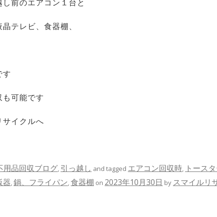
越し前のエアコン１台と
液晶テレビ、食器棚、
です
収も可能です
リサイクルへ
不用品回収ブログ
引っ越し
エアコン回収時
トースタ
,
and tagged
,
飯器
鍋、フライパン
食器棚
2023年10月30日
スマイルリ
,
,
on
by