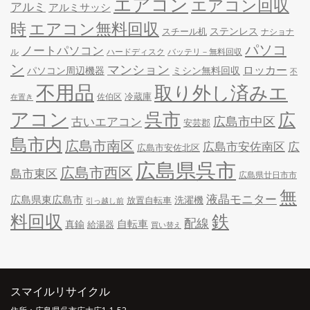
エアコン
エアコン回収
アルミ
アルミサッシ
時
エアコン無料回収
ステンレス
スチール机
ナショナ
パソコ
ノートパソコン
ル
ハードディスク
バッテリ－無料回収
ン
マンション
ロッカー
パソコン周辺機器
ミシン無料回収
不
不用品
取り外し済みエ
冷蔵庫
佐伯区
在置き
アコン
呉市
広
古いエアコン
広島市中区
安芸郡
島市内
広島市南区
広島市安佐南区
広
広島市安佐北区
広島県呉市
広島市西区
島市東区
広島県廿日市市
無
液晶モニター
広島県東広島市
洗濯機
放置自転車
引っ越し前
料回収
鉄
配線
自転車
真鍮
給湯器
買い替え
スマイルリサイクル