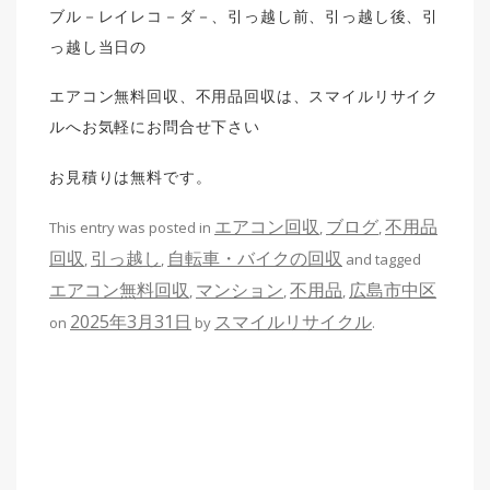
ブル－レイレコ－ダ－、引っ越し前、引っ越し後、引
っ越し当日の
エアコン無料回収、不用品回収は、スマイルリサイク
ルへお気軽にお問合せ下さい
お見積りは無料です。
エアコン回収
ブログ
不用品
This entry was posted in
,
,
回収
引っ越し
自転車・バイクの回収
,
,
and tagged
エアコン無料回収
マンション
不用品
広島市中区
,
,
,
2025年3月31日
スマイルリサイクル
on
by
.