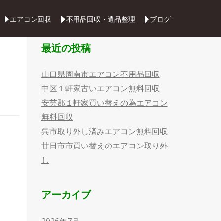
Skip
エアコン回収
不用品回収・遺品整理
ブログ
to
content
最近の投稿
山口県周南市エアコン不用品回収
中区１軒家古いエアコン無料回収
安芸郡１軒家買い替えの為エアコン
無料回収
呉市取り外し済みエアコン無料回収
廿日市市買い替えのエアコン取り外
し
アーカイブ
2026年7月