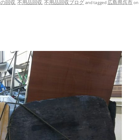
ンの回収
不用品回収
不用品回収ブログ
広島県呉市
,
,
and tagged
on