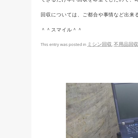
回収については、ご都合や事情など出来
＾＾スマイル＾＾
ミシン回収
不用品回
This entry was posted in
,