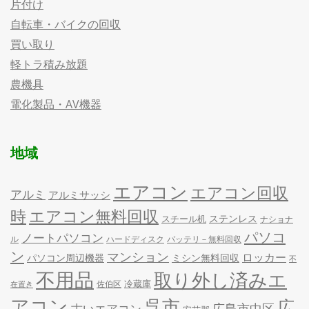
片付け
自転車・バイクの回収
買い取り
軽トラ積み放題
農機具
電化製品・AV機器
地域
エアコン
エアコン回収
アルミ
アルミサッシ
時
エアコン無料回収
ステンレス
スチール机
ナショナ
パソコ
ノートパソコン
ル
ハードディスク
バッテリ－無料回収
ン
マンション
ロッカー
パソコン周辺機器
ミシン無料回収
不
不用品
取り外し済みエ
冷蔵庫
佐伯区
在置き
アコン
呉市
広
古いエアコン
広島市中区