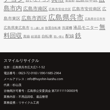
安芸郡
島市内
広島市南区
広島市安佐南区
広
広島市安佐北区
広島県呉市
広島市西区
島市東区
広島県廿日市市
無
液晶モニター
広島県東広島市
洗濯機
放置自転車
引っ越し前
料回収
鉄
配線
自転車
真鍮
給湯器
買い替え
スマイルリサイクル
住所：広島県呉市広大広1-1-52
電話番号：
0823-72-0183
/
090-1685-2964
メールアドレス：info@huyohin-kaishu.com
代表：杉山茂
古物商許可番号：広島県公安委員会 第731111100003号
業務内容：不用品回収、遺品整理
業務提携：リサイクル工房