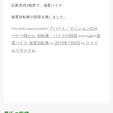
広島市内3箇所で、放置バイク、
放置自転車の回収を致しました。
アパート・マンションのオ
This entry was posted in
ーナー様から
自転車・バイクの回収
放
,
and tagged
置バイク
放置自転車
2019年1月6日
スマイ
,
on
by
ルリサイクル
.