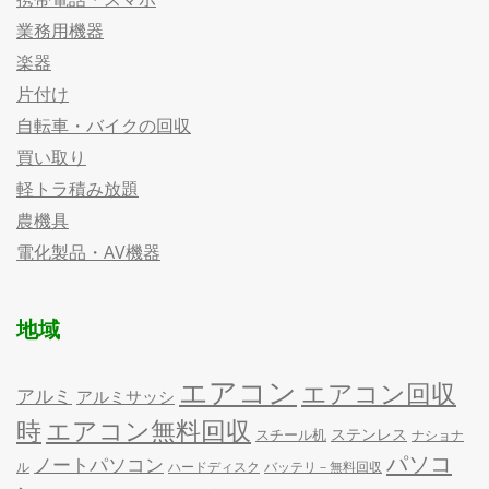
業務用機器
楽器
片付け
自転車・バイクの回収
買い取り
軽トラ積み放題
農機具
電化製品・AV機器
地域
エアコン
エアコン回収
アルミ
アルミサッシ
時
エアコン無料回収
ステンレス
スチール机
ナショナ
パソコ
ノートパソコン
ル
ハードディスク
バッテリ－無料回収