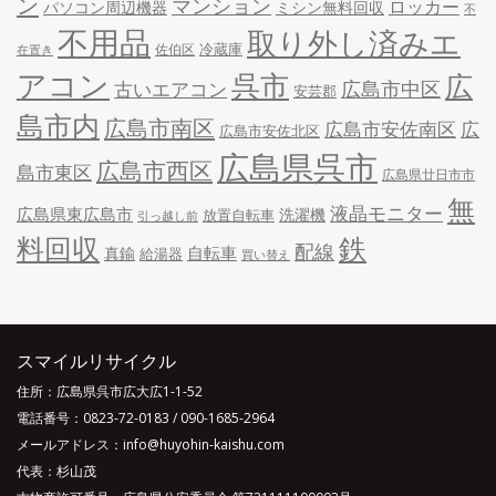
ン
マンション
ロッカー
パソコン周辺機器
ミシン無料回収
不
不用品
取り外し済みエ
冷蔵庫
佐伯区
在置き
アコン
呉市
広
古いエアコン
広島市中区
安芸郡
島市内
広島市南区
広島市安佐南区
広
広島市安佐北区
広島県呉市
広島市西区
島市東区
広島県廿日市市
無
液晶モニター
広島県東広島市
洗濯機
放置自転車
引っ越し前
料回収
鉄
配線
自転車
真鍮
給湯器
買い替え
スマイルリサイクル
住所：広島県呉市広大広1-1-52
電話番号：
0823-72-0183
/
090-1685-2964
メールアドレス：info@huyohin-kaishu.com
代表：杉山茂