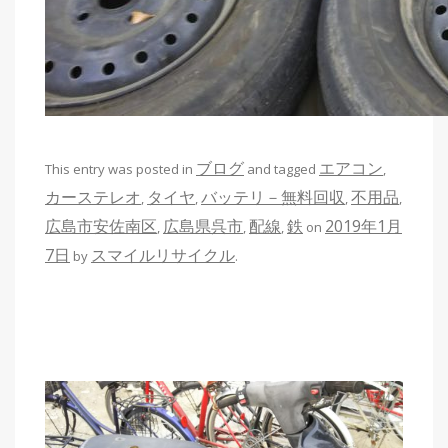
ブログ
エアコン
This entry was posted in
and tagged
,
カーステレオ
タイヤ
バッテリ－無料回収
不用品
,
,
,
,
広島市安佐南区
広島県呉市
配線
鉄
2019年1月
,
,
,
on
7日
スマイルリサイクル
by
.