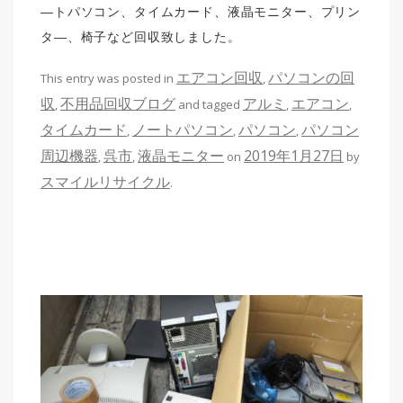
―トパソコン、タイムカード、液晶モニター、プリン
タ―、椅子など回収致しました。
エアコン回収
パソコンの回
This entry was posted in
,
収
不用品回収ブログ
アルミ
エアコン
,
and tagged
,
,
タイムカード
ノートパソコン
パソコン
パソコン
,
,
,
周辺機器
呉市
液晶モニター
2019年1月27日
,
,
on
by
スマイルリサイクル
.