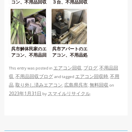
コン、不用品回収
３台、不用品回収
呉市解体民家のエ
呉市アパートのエ
アコン、不用品回
アコン、不用品処
収
分
エアコン回収
ブログ
不用品回
This entry was posted in
,
,
収
不用品回収ブログ
エアコン回収時
不用
,
and tagged
,
品
取り外し済みエアコン
広島県呉市
無料回収
,
,
,
on
2023年1月31日
スマイルリサイクル
by
.