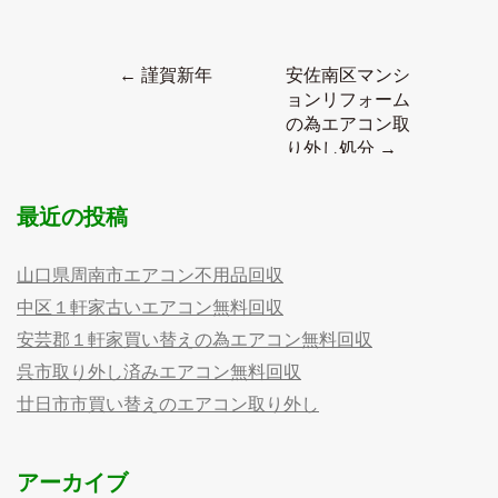
←
謹賀新年
安佐南区マンシ
P
ョンリフォーム
o
の為エアコン取
s
り外し処分
→
t
n
最近の投稿
a
v
i
山口県周南市エアコン不用品回収
g
中区１軒家古いエアコン無料回収
a
t
安芸郡１軒家買い替えの為エアコン無料回収
i
呉市取り外し済みエアコン無料回収
o
廿日市市買い替えのエアコン取り外し
n
アーカイブ