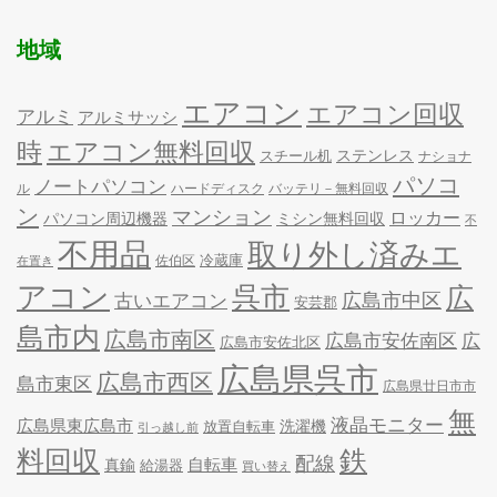
地域
エアコン
エアコン回収
アルミ
アルミサッシ
時
エアコン無料回収
ステンレス
スチール机
ナショナ
パソコ
ノートパソコン
ル
ハードディスク
バッテリ－無料回収
ン
マンション
ロッカー
パソコン周辺機器
ミシン無料回収
不
不用品
取り外し済みエ
冷蔵庫
佐伯区
在置き
アコン
呉市
広
古いエアコン
広島市中区
安芸郡
島市内
広島市南区
広島市安佐南区
広
広島市安佐北区
広島県呉市
広島市西区
島市東区
広島県廿日市市
無
液晶モニター
広島県東広島市
洗濯機
放置自転車
引っ越し前
料回収
鉄
配線
自転車
真鍮
給湯器
買い替え