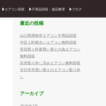
Skip
エアコン回収
不用品回収・遺品整理
ブログ
to
content
最近の投稿
山口県周南市エアコン不用品回収
中区１軒家古いエアコン無料回収
安芸郡１軒家買い替えの為エアコン
無料回収
呉市取り外し済みエアコン無料回収
廿日市市買い替えのエアコン取り外
し
アーカイブ
2026年7月