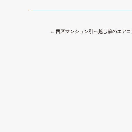
←
西区マンション引っ越し前のエアコ
P
o
s
t
n
a
v
i
g
a
t
i
o
n