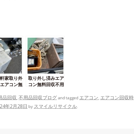
軒家取り外
取り外し済みエア
エアコン無
コン無料回収不用
品回収
用品回収
不用品回収ブログ
エアコン
エアコン回収時
,
and tagged
,
024年2月28日
スマイルリサイクル
by
.