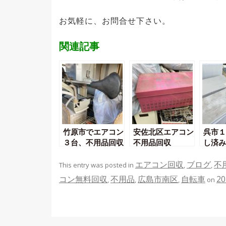
お気軽に、お問合せ下さい。
関連記事
竹原市でエアコン
安佐北区エアコン
呉市１
３台、不用品回収
不用品回収
し済み
料回収
エアコン回収
ブログ
不
This entry was posted in
,
,
コン無料回収
不用品
広島市南区
自転車
2
,
,
,
on