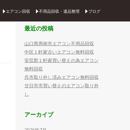
Skip
エアコン回収
不用品回収・遺品整理
ブログ
to
content
最近の投稿
山口県周南市エアコン不用品回収
中区１軒家古いエアコン無料回収
安芸郡１軒家買い替えの為エアコン
無料回収
呉市取り外し済みエアコン無料回収
廿日市市買い替えのエアコン取り外
し
アーカイブ
2026年7月