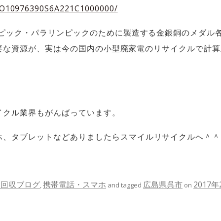
MZO10976390S6A221C1000000/
ンピック・パラリンピックのために製造する金銀銅のメダル
に必要な資源が、実は今の国内の小型廃家電のリサイクルで計
イクル業界もがんばっています。
ホ、タブレットなどありましたらスマイルリサイクルへ＾＾
品回収ブログ
携帯電話・スマホ
広島県呉市
2017年
,
and tagged
on