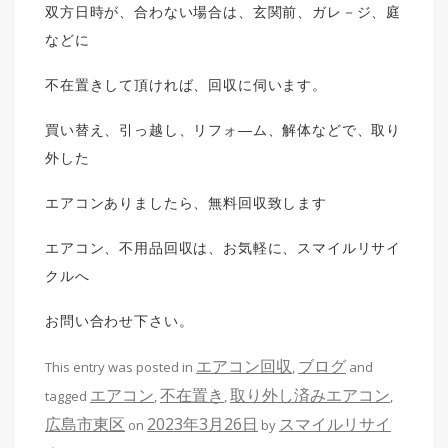
双方日時が、合わない場合は、玄関前、ガレ－ジ、庭
などに
不在置きして頂ければ、回収に伺います。
買い替え、引っ越し、リフォ―ム、解体などで、取り
外した
エアコンありましたら、無料回収致します
エアコン、不用品回収は、お気軽に、スマイルリサイ
クルへ
お問い合わせ下さい。
エアコン回収
ブログ
This entry was posted in
,
and
エアコン
不在置き
取り外し済みエアコン
tagged
,
,
,
広島市東区
2023年3月26日
スマイルリサイ
on
by