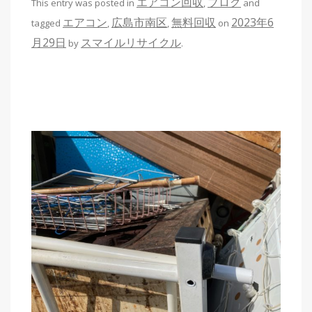
エアコン回収
ブログ
This entry was posted in
,
and
エアコン
広島市南区
無料回収
2023年6
tagged
,
,
on
月29日
スマイルリサイクル
by
.