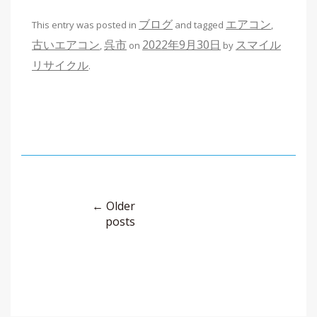
ブログ
エアコン
This entry was posted in
and tagged
,
古いエアコン
呉市
2022年9月30日
スマイル
,
on
by
リサイクル
.
←
Older
P
posts
o
s
t
n
a
v