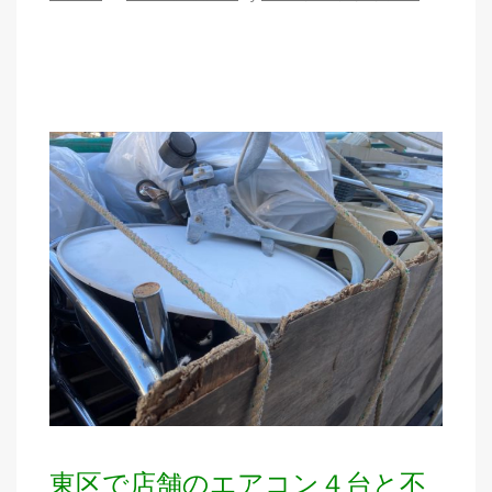
東区で店舗のエアコン４台と不