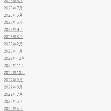
2023年8月
2023年7月
2023年6月
2023年5月
2023年4月
2023年3月
2023年2月
2023年1月
2022年12月
2022年11月
2022年10月
2022年9月
2022年8月
2022年7月
2022年6月
2022年5月