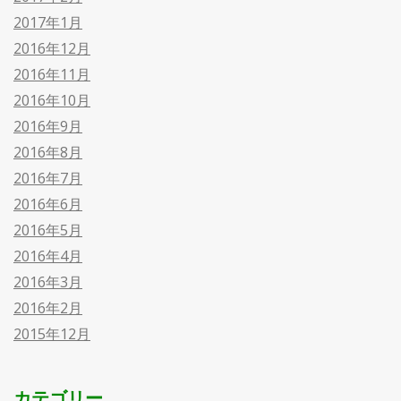
2017年1月
2016年12月
2016年11月
2016年10月
2016年9月
2016年8月
2016年7月
2016年6月
2016年5月
2016年4月
2016年3月
2016年2月
2015年12月
カテゴリー