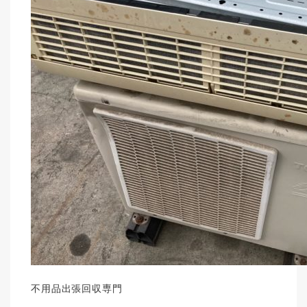
不用品出張回収専門