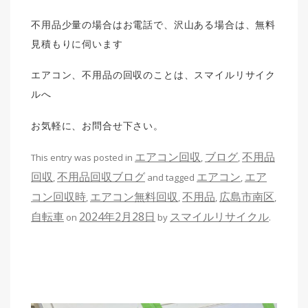
不用品少量の場合はお電話で、沢山ある場合は、無料
見積もりに伺います
エアコン、不用品の回収のことは、スマイルリサイク
ルへ
お気軽に、お問合せ下さい。
エアコン回収
ブログ
不用品
This entry was posted in
,
,
回収
不用品回収ブログ
エアコン
エア
,
and tagged
,
コン回収時
エアコン無料回収
不用品
広島市南区
,
,
,
,
自転車
2024年2月28日
スマイルリサイクル
on
by
.