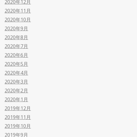
2020年12月
2020年11月
2020年10月
2020年9月
2020年8月
2020年7月
2020年6月
2020年5月
2020年4月
2020年3月
2020年2月
2020年1月
2019年12月
2019年11月
2019年10月
2019年9月