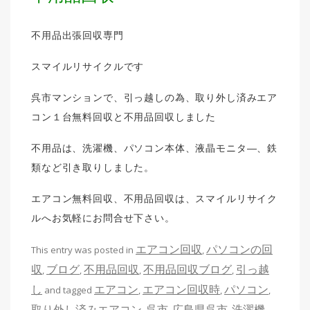
不用品出張回収専門
スマイルリサイクルです
呉市マンションで、引っ越しの為、取り外し済みエア
コン１台無料回収と不用品回収しました
不用品は、洗濯機、パソコン本体、液晶モニタ―、鉄
類など引き取りしました。
エアコン無料回収、不用品回収は、スマイルリサイク
ルへお気軽にお問合せ下さい。
エアコン回収
パソコンの回
This entry was posted in
,
収
ブログ
不用品回収
不用品回収ブログ
引っ越
,
,
,
,
し
エアコン
エアコン回収時
パソコン
and tagged
,
,
,
取り外し済みエアコン
呉市
広島県呉市
洗濯機