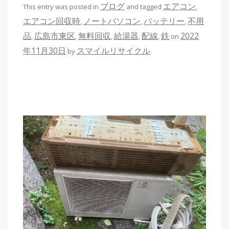
ブログ
エアコン
This entry was posted in
and tagged
,
エアコン回収時
ノートパソコン
バッテリー
不用
,
,
,
品
広島市東区
無料回収
給湯器
配線
鉄
2022
,
,
,
,
,
on
年11月30日
スマイルリサイクル
by
.