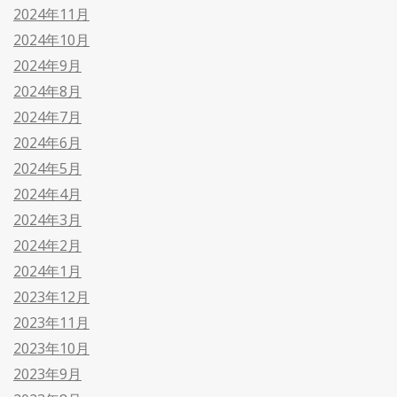
2024年11月
2024年10月
2024年9月
2024年8月
2024年7月
2024年6月
2024年5月
2024年4月
2024年3月
2024年2月
2024年1月
2023年12月
2023年11月
2023年10月
2023年9月