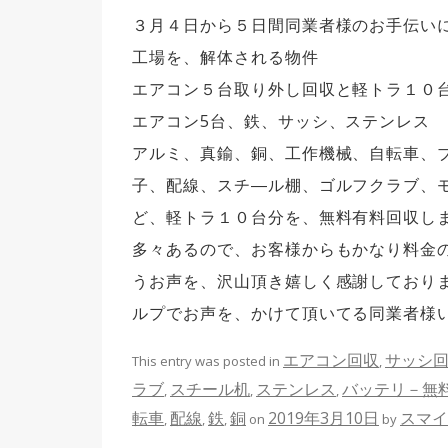
３月４日から５日間同業者様のお手伝い
工場を、解体される物件
エアコン５台取り外し回収と軽トラ１０
エアコン5台、鉄、サッシ、ステンレス
アルミ、真鍮、銅、工作機械、自転車、
子、配線、スチ―ル棚、ゴルフクラブ、
ど、軽トラ１０台分を、無料有料回収し
多々あるので、お客様からもかなり料金
うお声を、沢山頂き嬉しく感謝しており
ルプでお声を、かけて頂いてる同業者様
エアコン回収
サッシ
This entry was posted in
,
ラブ
スチール机
ステンレス
バッテリ－無
,
,
,
転車
配線
鉄
銅
2019年3月10日
スマイ
,
,
,
on
by