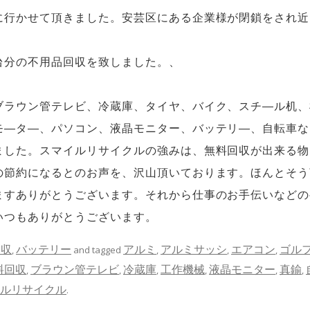
に行かせて頂きました。安芸区にある企業様が閉鎖をされ近
台分の不用品回収を致しました。、
ブラウン管テレビ、冷蔵庫、タイヤ、バイク、スチ―ル机、
モ―タ―、パソコン、液晶モニター、バッテリ―、自転車な
ました。スマイルリサイクルの強みは、無料回収が出来る物
の節約になるとのお声を、沢山頂いております。ほんとそう
ますありがとうございます。それから仕事のお手伝いなどの
いつもありがとうございます。
回収
バッテリー
アルミ
アルミサッシ
エアコン
ゴル
,
and tagged
,
,
,
料回収
ブラウン管テレビ
冷蔵庫
工作機械
液晶モニター
真鍮
,
,
,
,
,
,
ルリサイクル
.