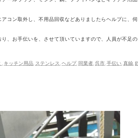
エアコン取外し、不用品回収などありましたらヘルプに、伺
おり、お手伝いを、させて頂いていますので、人員が不足の
ミ
キッチン用品
ステンレス
ヘルプ
同業者
呉市
手伝い
真鍮
,
,
,
,
,
,
,
,
.