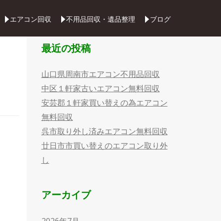
Skip
エアコン回収
不用品回収・遺品整理
ブログ
to
content
最近の投稿
山口県周南市エアコン不用品回収
中区１軒家古いエアコン無料回収
安芸郡１軒家買い替えの為エアコン
無料回収
呉市取り外し済みエアコン無料回収
廿日市市買い替えのエアコン取り外
し
アーカイブ
2026年7月