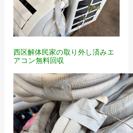
西区解体民家の取り外し済みエ
アコン無料回収