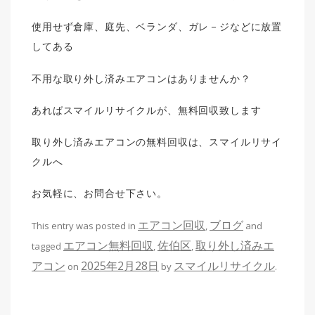
使用せず倉庫、庭先、ベランダ、ガレ－ジなどに放置
してある
不用な取り外し済みエアコンはありませんか？
あればスマイルリサイクルが、無料回収致します
取り外し済みエアコンの無料回収は、スマイルリサイ
クルへ
お気軽に、お問合せ下さい。
エアコン回収
ブログ
This entry was posted in
,
and
エアコン無料回収
佐伯区
取り外し済みエ
tagged
,
,
アコン
2025年2月28日
スマイルリサイクル
on
by
.