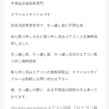
不用品出張回収専門
スマイルリサイクルです
安佐北区県営住宅で、引っ越し前に不用な為、
自ら取り外しされた取り外し済みエアコン２台無料回
収しました
引っ越し前、引っ越し後、引っ越し当日のエアコン取
り外し無料回収、
取り外し済みエアコンの無料回収は、スマイルリサイ
クルへお気軽にお問い合わせ下さい
後、引っ越しの際に、出る不用品の回収の方も承って
おります。
エアコン回収
ブログ
引っ越
This entry was posted in
,
,