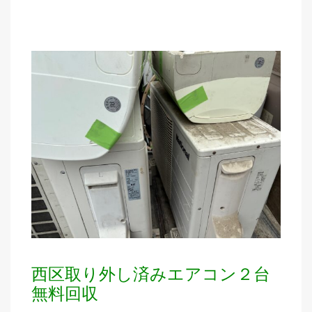
西区取り外し済みエアコン２台
無料回収