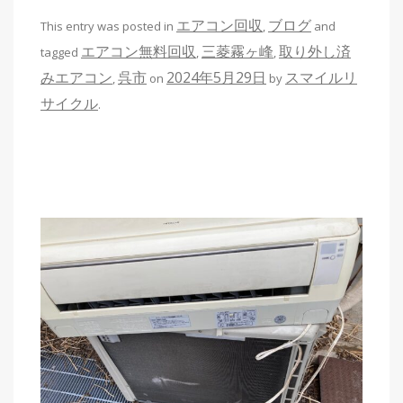
エアコン回収
ブログ
This entry was posted in
,
and
エアコン無料回収
三菱霧ヶ峰
取り外し済
tagged
,
,
みエアコン
呉市
2024年5月29日
スマイルリ
,
on
by
サイクル
.