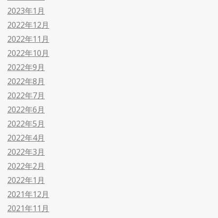
2023年1月
2022年12月
2022年11月
2022年10月
2022年9月
2022年8月
2022年7月
2022年6月
2022年5月
2022年4月
2022年3月
2022年2月
2022年1月
2021年12月
2021年11月