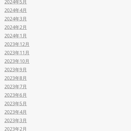
2024年5月
2024年4月
2024年3月
2024年2月
2024年1月
2023年12月
2023年11月
2023年10月
2023年9月
2023年8月
2023年7月
2023年6月
2023年5月
2023年4月
2023年3月
2023年2月