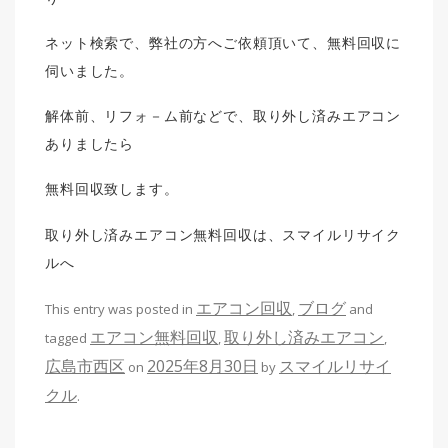
ネット検索で、弊社の方へご依頼頂いて、無料回収に
伺いました。
解体前、リフォ－ム前などで、取り外し済みエアコン
ありましたら
無料回収致します。
取り外し済みエアコン無料回収は、スマイルリサイク
ルへ
エアコン回収
ブログ
This entry was posted in
,
and
エアコン無料回収
取り外し済みエアコン
tagged
,
,
広島市西区
2025年8月30日
スマイルリサイ
on
by
クル
.