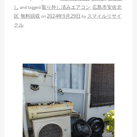
し
取り外し済みエアコン
広島市安佐北
and tagged
,
区
無料回収
2024年9月29日
スマイルリサイ
,
on
by
クル
.