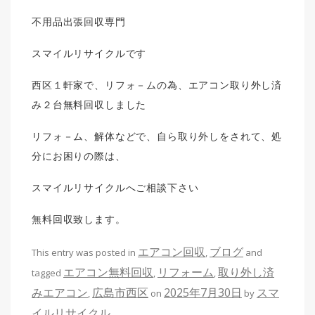
不用品出張回収専門
スマイルリサイクルです
西区１軒家で、リフォ－ムの為、エアコン取り外し済
み２台無料回収しました
リフォ－ム、解体などで、自ら取り外しをされて、処
分にお困りの際は、
スマイルリサイクルへご相談下さい
無料回収致します。
エアコン回収
ブログ
This entry was posted in
,
and
エアコン無料回収
リフォーム
取り外し済
tagged
,
,
みエアコン
広島市西区
2025年7月30日
スマ
,
on
by
イルリサイクル
.