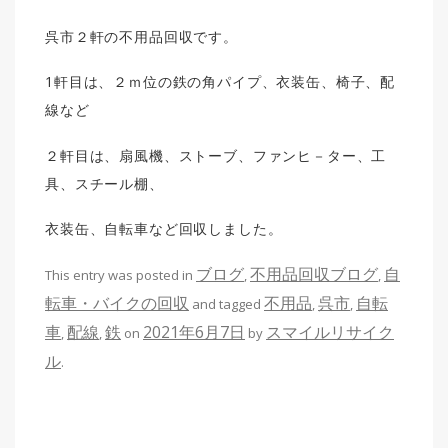
呉市２軒の不用品回収です。
1軒目は、２ｍ位の鉄の角パイプ、衣装缶、椅子、配
線など
２軒目は、扇風機、ストーブ、ファンヒ－ター、工
具、スチール棚、
衣装缶、自転車など回収しました。
ブログ
不用品回収ブログ
自
This entry was posted in
,
,
転車・バイクの回収
不用品
呉市
自転
and tagged
,
,
車
配線
鉄
2021年6月7日
スマイルリサイク
,
,
on
by
ル
.