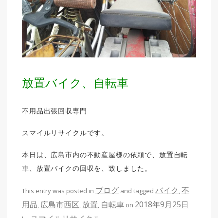
放置バイク、自転車
不用品出張回収専門
スマイルリサイクルです。
本日は、広島市内の不動産屋様の依頼で、放置自転
車、放置バイクの回収を、致しました。
ブログ
バイク
不
This entry was posted in
and tagged
,
用品
広島市西区
放置
自転車
2018年9月25日
,
,
,
on