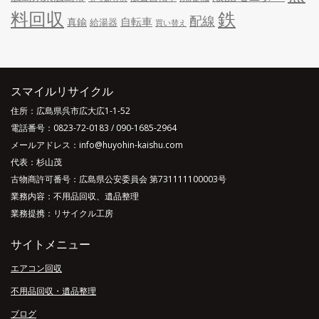
料回収
鉄
配線
自転車
真鍮
給湯器
買い替え
スマイルリサイクル
住所：広島県呉市広大広1-1-52
電話番号：
0823-72-0183
/
090-1685-2964
メールアドレス：info@huyohin-kaishu.com
代表：杉山茂
古物商許可番号：広島県公安委員会 第731111100003号
業務内容：不用品回収、遺品整理
業務提携：リサイクル工房
サイトメニュー
エアコン回収
不用品回収・遺品整理
ブログ