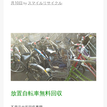
月10日
スマイルリサイクル
by
.
放置自転車無料回収
不用品出張回収専門