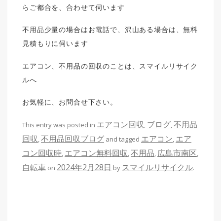
らご都合を、合わせて伺います
不用品少量の場合はお電話で、沢山ある場合は、無料
見積もりに伺います
エアコン、不用品の回収のことは、スマイルリサイク
ルへ
お気軽に、お問合せ下さい。
エアコン回収
ブログ
不用品
This entry was posted in
,
,
回収
不用品回収ブログ
エアコン
エア
,
and tagged
,
コン回収時
エアコン無料回収
不用品
広島市南区
,
,
,
,
自転車
2024年2月28日
スマイルリサイクル
on
by
.