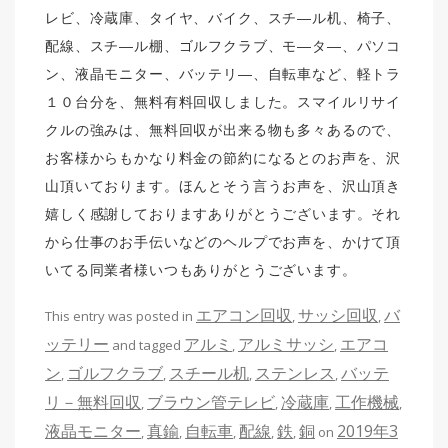
レビ、冷蔵庫、タイヤ、バイク、スチ―ル机、椅子、
配線、スチ―ル棚、ゴルフクラブ、モ―タ―、パソコ
ン、液晶モニター、バッテリ―、自転車など、軽トラ
１０台分を、無料有料回収しました。スマイルリサイ
クルの強みは、無料回収が出来る物も多々あるので、
お客様からもかなり料金の節約になるとのお声を、沢
山頂いております。ほんとそう言うお声を、沢山頂き
嬉しく感謝しておりますありがとうございます。それ
から仕事のお手伝いなどのヘルプでお声を、かけて頂
いてる同業者様いつもありがとうございます。
エアコン回収
サッシ回収
バ
This entry was posted in
,
,
ッテリー
アルミ
アルミサッシ
エアコ
and tagged
,
,
ン
ゴルフクラブ
スチール机
ステンレス
バッテ
,
,
,
,
リ－無料回収
ブラウン管テレビ
冷蔵庫
工作機械
,
,
,
,
液晶モニター
真鍮
自転車
配線
鉄
銅
2019年3
,
,
,
,
,
on