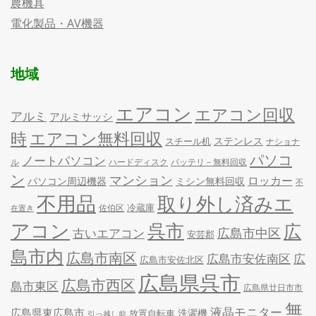
農機具
電化製品・AV機器
地域
エアコン
エアコン回収
アルミ
アルミサッシ
時
エアコン無料回収
ステンレス
スチール机
ナショナ
パソコ
ノートパソコン
ル
ハードディスク
バッテリ－無料回収
ン
マンション
ロッカー
パソコン周辺機器
ミシン無料回収
不
不用品
取り外し済みエ
冷蔵庫
佐伯区
在置き
アコン
呉市
広
古いエアコン
広島市中区
安芸郡
島市内
広島市南区
広島市安佐南区
広
広島市安佐北区
広島県呉市
広島市西区
島市東区
広島県廿日市市
無
液晶モニター
広島県東広島市
洗濯機
放置自転車
引っ越し前