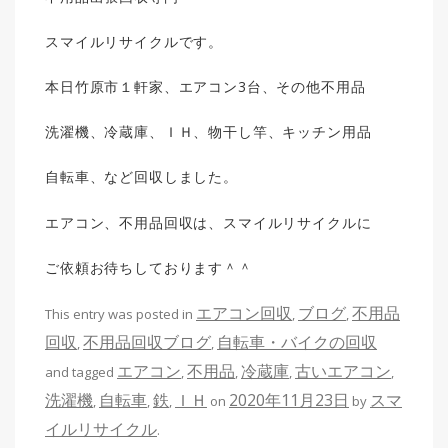
スマイルリサイクルです。
本日竹原市１軒家、エアコン3台、その他不用品
洗濯機、冷蔵庫、ＩＨ、物干し竿、キッチン用品
自転車、など回収しました。
エアコン、不用品回収は、スマイルリサイクルに
ご依頼お待ちしております＾＾
エアコン回収
ブログ
不用品
This entry was posted in
,
,
回収
不用品回収ブログ
自転車・バイクの回収
,
,
エアコン
不用品
冷蔵庫
古いエアコン
and tagged
,
,
,
,
洗濯機
自転車
鉄
ＩＨ
2020年11月23日
スマ
,
,
,
on
by
イルリサイクル
.