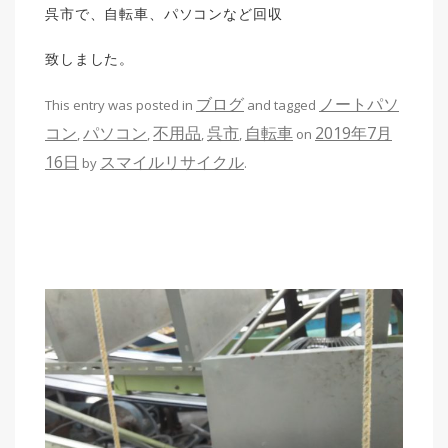
呉市で、自転車、パソコンなど回収
致しました。
ブログ
ノートパソ
This entry was posted in
and tagged
コン
パソコン
不用品
呉市
自転車
2019年7月
,
,
,
,
on
16日
スマイルリサイクル
by
.